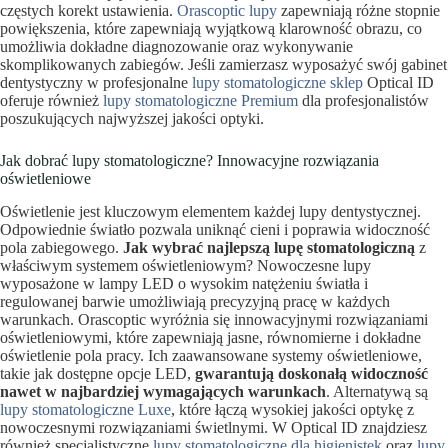
częstych korekt ustawienia.
Orascoptic lupy
zapewniają różne stopnie
powiększenia, które zapewniają wyjątkową klarowność obrazu, co
umożliwia dokładne diagnozowanie oraz wykonywanie
skomplikowanych zabiegów. Jeśli zamierzasz wyposażyć swój gabinet
dentystyczny w profesjonalne
lupy stomatologiczne sklep
Optical ID
oferuje również
lupy stomatologiczne Premium
dla profesjonalistów
poszukujących najwyższej jakości optyki.
Jak dobrać lupy stomatologiczne? Innowacyjne rozwiązania
oświetleniowe
Oświetlenie jest kluczowym elementem każdej lupy dentystycznej.
Odpowiednie światło pozwala uniknąć cieni i poprawia widoczność
pola zabiegowego.
Jak wybrać najlepszą lupę stomatologiczną
z
właściwym systemem oświetleniowym? Nowoczesne lupy
wyposażone w lampy LED o wysokim natężeniu światła i
regulowanej barwie umożliwiają precyzyjną pracę w każdych
warunkach. Orascoptic wyróżnia się innowacyjnymi rozwiązaniami
oświetleniowymi, które zapewniają jasne, równomierne i dokładne
oświetlenie pola pracy. Ich zaawansowane systemy oświetleniowe,
takie jak dostępne opcje LED,
gwarantują doskonałą widoczność
nawet w najbardziej wymagających warunkach
. Alternatywą są
lupy stomatologiczne Luxe
, które łączą wysokiej jakości optykę z
nowoczesnymi rozwiązaniami świetlnymi. W Optical ID znajdziesz
również specjalistyczne
lupy stomatologiczne dla higienistek
oraz
lupy