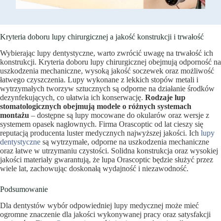
Kryteria doboru lupy chirurgicznej a jakość konstrukcji i trwałość
Wybierając lupy dentystyczne, warto zwrócić uwagę na trwałość ich
konstrukcji. Kryteria doboru lupy chirurgicznej obejmują odporność na
uszkodzenia mechaniczne, wysoką jakość soczewek oraz możliwość
łatwego czyszczenia. Lupy wykonane z lekkich stopów metali i
wytrzymałych tworzyw sztucznych są odporne na działanie środków
dezynfekujących, co ułatwia ich konserwację.
Rodzaje lup
stomatologicznych obejmują modele o różnych systemach
montażu
– dostępne są lupy mocowane do okularów oraz wersje z
systemem opasek nagłownych. Firma Orascoptic od lat cieszy się
reputacją producenta luster medycznych najwyższej jakości. Ich
lupy
dentystyczne
są wytrzymałe, odporne na uszkodzenia mechaniczne
oraz łatwe w utrzymaniu czystości. Solidna konstrukcja oraz wysokiej
jakości materiały gwarantują, że lupa Orascoptic będzie służyć przez
wiele lat, zachowując doskonałą wydajność i niezawodność.
Podsumowanie
Dla dentystów wybór odpowiedniej lupy medycznej może mieć
ogromne znaczenie dla jakości wykonywanej pracy oraz satysfakcji