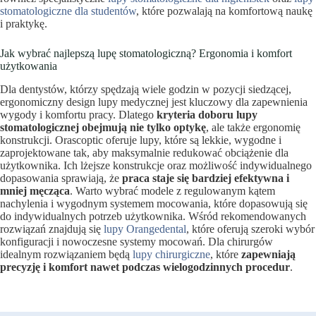
stomatologiczne dla studentów
, które pozwalają na komfortową naukę
i praktykę.
Jak wybrać najlepszą lupę stomatologiczną? Ergonomia i komfort
użytkowania
Dla dentystów, którzy spędzają wiele godzin w pozycji siedzącej,
ergonomiczny design lupy medycznej jest kluczowy dla zapewnienia
wygody i komfortu pracy. Dlatego
kryteria doboru lupy
stomatologicznej obejmują nie tylko optykę
, ale także ergonomię
konstrukcji. Orascoptic oferuje lupy, które są lekkie, wygodne i
zaprojektowane tak, aby maksymalnie redukować obciążenie dla
użytkownika. Ich lżejsze konstrukcje oraz możliwość indywidualnego
dopasowania sprawiają, że
praca staje się bardziej efektywna i
mniej męcząca
. Warto wybrać modele z regulowanym kątem
nachylenia i wygodnym systemem mocowania, które dopasowują się
do indywidualnych potrzeb użytkownika. Wśród rekomendowanych
rozwiązań znajdują się
lupy Orangedental
, które oferują szeroki wybór
konfiguracji i nowoczesne systemy mocowań. Dla chirurgów
idealnym rozwiązaniem będą
lupy chirurgiczne
, które
zapewniają
precyzję i komfort nawet podczas wielogodzinnych procedur
.