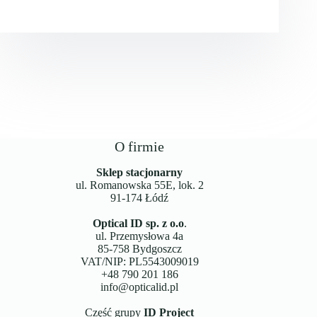
O firmie
Sklep stacjonarny
ul. Romanowska 55E, lok. 2
91-174 Łódź
Optical ID sp. z o.o
.
ul. Przemysłowa 4a
85-758 Bydgoszcz
VAT/NIP: PL5543009019
+48 790 201 186
info@opticalid.pl
Część grupy
ID Project