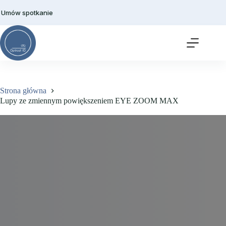
Przejdź
do
Umów spotkanie
treści
Strona główna
Lupy ze zmiennym powiększeniem EYE ZOOM MAX
Lupy ze zmiennym powiększeniem EYE ZOOM MAX