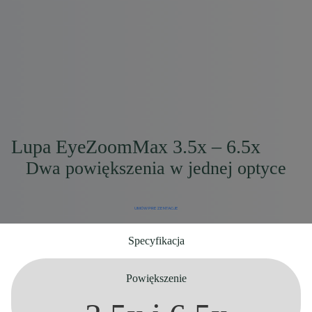
Lupa EyeZoomMax 3.5x – 6.5x
Dwa powiększenia w jednej optyce
UMÓW PREZENTACJE
Specyfikacja
Powiększenie