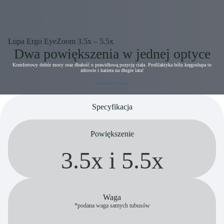
Lupa Ergo EyeZoom 3.5x – 5.5x
Dwa powiększenia w jednej optyce
Komfortowy dobór mocy oraz dbałość o prawidłową pozycję ciała. Profilaktyka bólu kręgosłupa to
zdrowie i kariera na długie lata!
UMÓW PREZENTACJE
Specyfikacja
Powiększenie
3.5x i 5.5x
Waga
*podana waga samych tubusów