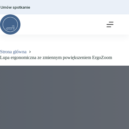
Przejdź
do
Umów spotkanie
treści
Strona główna
Lupa ergonomiczna ze zmiennym powiększeniem ErgoZoom
Lupa ergonomiczna ze zmiennym powiększeniem ErgoZoom