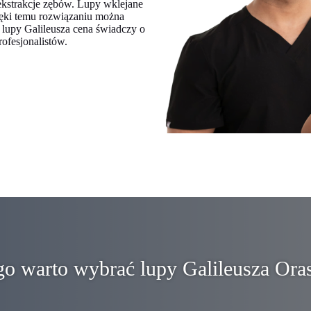
ekstrakcje zębów. Lupy wklejane
zięki temu rozwiązaniu można
lupy Galileusza cena świadczy o
ofesjonalistów.
o warto wybrać lupy Galileusza Ora