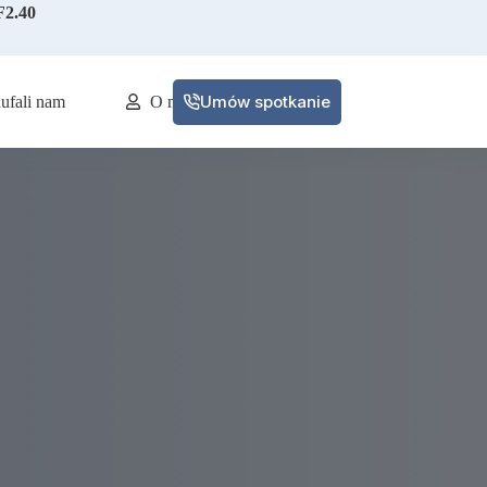
2.40
Umów spotkanie
ufali nam
O nas