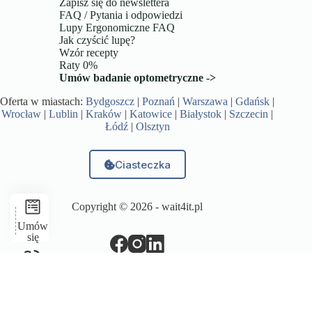
Zapisz się do newslettera
FAQ / Pytania i odpowiedzi
Lupy Ergonomiczne FAQ
Jak czyścić lupę?
Wzór recepty
Raty 0%
Umów badanie optometryczne ->
Oferta w miastach:
Bydgoszcz
|
Poznań
|
Warszawa
|
Gdańsk
|
Wrocław
|
Lublin
|
Kraków
|
Katowice
|
Białystok
|
Szczecin
|
Łódź
|
Olsztyn
Ciasteczka
Copyright © 2026 -
wait4it.pl
Umów
się
Zadzwoń