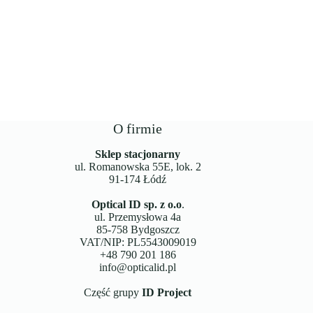
O firmie
Sklep stacjonarny
ul. Romanowska 55E, lok. 2
91-174 Łódź
Optical ID sp. z o.o
.
ul. Przemysłowa 4a
85-758 Bydgoszcz
VAT/NIP: PL5543009019
+48 790 201 186
info@opticalid.pl
Część grupy
ID Project