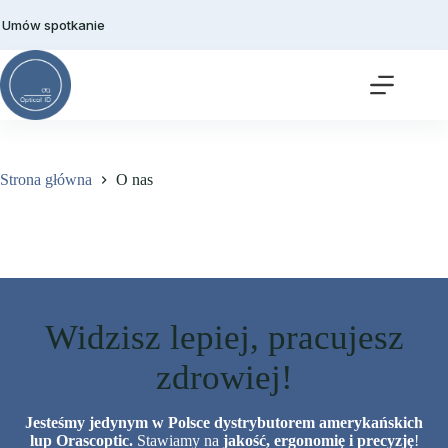
Przejdź
do
Umów spotkanie
treści
Strona główna
O nas
O nas
Widzisz lepiej, pracujesz
zdrowiej!
Jesteśmy jedynym w Polsce dystrybutorem amerykańskich
lup Orascoptic.
Stawiamy na
jakość, ergonomię i precyzję
!