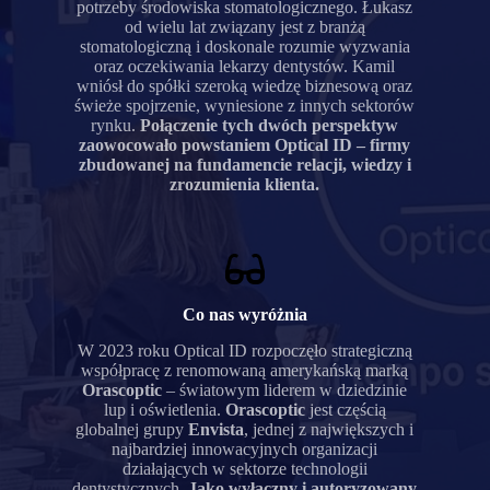
potrzeby środowiska stomatologicznego. Łukasz
od wielu lat związany jest z branżą
stomatologiczną i doskonale rozumie wyzwania
oraz oczekiwania lekarzy dentystów. Kamil
wniósł do spółki szeroką wiedzę biznesową oraz
świeże spojrzenie, wyniesione z innych sektorów
rynku.
Połączenie tych dwóch perspektyw
zaowocowało powstaniem Optical ID
– firmy
zbudowanej na fundamencie relacji, wiedzy i
zrozumienia klienta.
Co nas wyróżnia
W 2023 roku Optical ID rozpoczęło strategiczną
współpracę z renomowaną amerykańską marką
Orascoptic
– światowym liderem w dziedzinie
lup i oświetlenia.
Orascoptic
jest częścią
globalnej grupy
Envista
, jednej z największych i
najbardziej innowacyjnych organizacji
działających w sektorze technologii
dentystycznych.
Jako wyłączny i autoryzowany