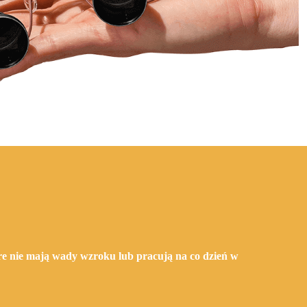
re nie mają wady wzroku lub pracują na co dzień w