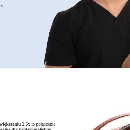
5x
większeniu 2.5x
to połączenie
dealne dla profesjonalistów
,