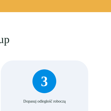
lup
3
Dopasuj odległość roboczą