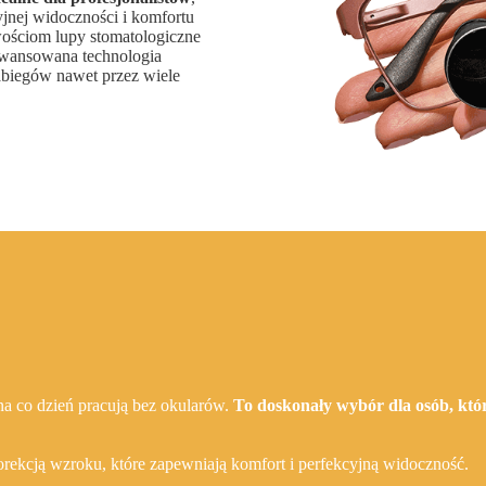
yjnej widoczności i komfortu
wościom lupy stomatologiczne
aawansowana technologia
biegów nawet przez wiele
 na co dzień pracują bez okularów.
To doskonały wybór dla osób, któ
ekcją wzroku, które zapewniają komfort i perfekcyjną widoczność.