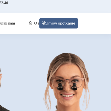
2.40
Umów spotkanie
ufali nam
O nas