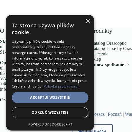
×
Ta strona używa plików
O firmie
Produkty
cookie
Używamy plików cookie w celu
Sklep stacjonarny
Katalog Orascoptic
ul. Romanowska 55E, lok. 2
personalizacji treści, reklam i analizy
Katalog Luxe by Oras
91-174 Łódź
naszego ruchu. Udostępniamy również
Polecenia
informacje o tym, jak korzystasz z naszej
Sklep
Optical ID sp. z o.o
.
witryny, naszym partnerom reklamowym i
Umów spotkanie
->
ul. Przemysłowa 4a
analitycznym, którzy mogą łączyć je z
85-758 Bydgoszcz
innymi informacjami, które im przekazałeś
VAT/NIP: PL5543009019
lub które zebrali w wyniku korzystania przez
+48 790 201 186
Ciebie z ich usług.
Polityka prywatności
info@opticalid.pl
AKCEPTUJ WSZYSTKIE
Część grupy
ID Project
ODRZUĆ WSZYSTKIE
Oferta w miastach:
Bydgoszcz
|
Poznań
|
Wa
POWERED BY COOKIESCRIPT
Ciasteczka