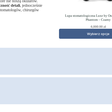
tóre nie noszą okularów.
ność detali
, jednocześnie
 stomatologów, chirurgów
Lupa stomatologiczna Luxe by Ora
Phantom – Czarny
6,000.00
zł
Wybierz opcje