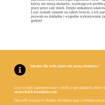
którzy nie noszą okularów, oczekujących perfekc
pracy przez cały dzień. Dzięki unikalnym właści
Luxe zyskały uznanie na całym świecie, a ich z
pozwala na dokładne i wygodne wykonywanie za
godzin!
Idealne dla osób, które nie noszą okularów!
Luxe to lupy zaprojektowane z myślą o specjalistach, którzy
soczewkach kontaktowych.
Dla osób noszących okulary oferujemy lupy z wbudowaną kor