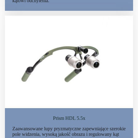
kątowi odchylenia.
Prism HDL 5.5x
Zaawansowane lupy pryzmatyczne zapewniające szerokie
pole widzenia, wysoką jakość obrazu i regulowany kąt