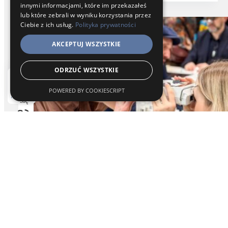
innymi informacjami, które im przekazałeś
Skill
lub które zebrali w wyniku korzystania przez
Up
Ciebie z ich usług.
Polityka prywatności
Dent
2026
AKCEPTUJ WSZYSTKIE
ODRZUĆ WSZYSTKIE
POWERED BY COOKIESCRIPT
Umów
się
Zadzwoń
Do
góry
Targi i wydarzenia