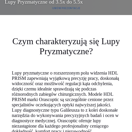
Lupy Pryzmatyczne od 3.5x do 5.5x
UMÓW PREZENTACJE
Czym charakteryzują się Lupy
Pryzmatyczne?
Lupy pryzmatyczne o rozszerzonym polu widzenia HDL
PRISM zapewniają wyjątkową precyzję pracy, doskonałą
widoczność oraz możliwość regulacji kąta odchylenia,
dzięki czemu idealnie sprawdzają się podczas
różnorodnych zabiegów chirurgicznych. Modele HDL
PRISM marki Orascoptic są szczególnie cenione przez
specjalistów oczekujących optyki najwyższej jakości.
Lupy diagnostyczne typu Galileusza to z kolei doskonałe
narzędzia do wykonywania precyzyjnych badań i ocen w
diagnostyce medycznej. Orascoptic oferuje lupy
niezastąpione dla każdego profesjonalisty ceniącego
dokładność, komfort pracy i niezawodność.