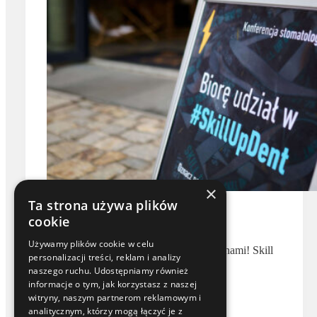
×
Targi i wydarzenia
Ta strona używa plików
cookie
Optical ID na Skill Up Dent 2026
Używamy plików cookie w celu
Kolejna udana edycja Skill Up Dent za nami! Skill
personalizacji treści, reklam i analizy
Up Dent 2026…
naszego ruchu. Udostępniamy również
Dowiedz się więcej
informacje o tym, jak korzystasz z naszej
Optical
witryny, naszym partnerom reklamowym i
ID
analitycznym, którzy mogą łączyć je z
na