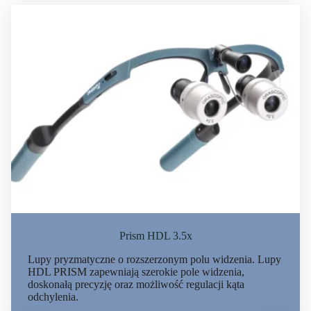
Prism HDL 3.5x
Lupy pryzmatyczne o rozszerzonym polu widzenia. Lupy
HDL PRISM zapewniają szerokie pole widzenia,
doskonałą precyzję oraz możliwość regulacji kąta
odchylenia.