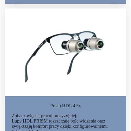
Prism HDL 4.5x
Zobacz więcej, pracuj precyzyjniej.
Lupy HDL PRISM rozszerzają pole widzenia oraz
zwiększają komfort pracy dzięki konfigurowalnemu