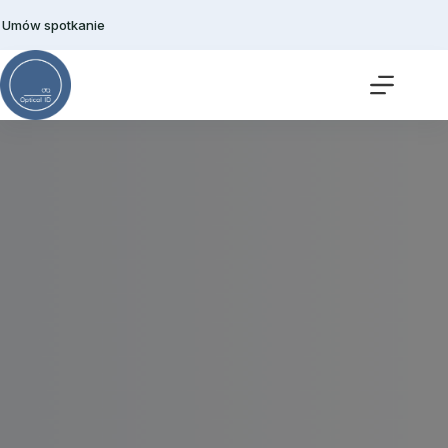
Przejdź
do
Umów spotkanie
treści