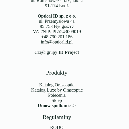
ul. Romanowska 55E, lok. 2
91-174 Łódź
Optical ID sp. z o.o
.
ul. Przemysłowa 4a
85-758 Bydgoszcz
VAT/NIP: PL5543009019
+48 790 201 186
info@opticalid.pl
Część grupy
ID Project
Produkty
Katalog Orascoptic
Katalog Luxe by Orascoptic
Polecenia
Sklep
Umów spotkanie
->
Regulaminy
RODO