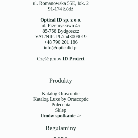
ul. Romanowska 55E, lok. 2
91-174 Łódź
Optical ID sp. z o.o
.
ul. Przemysłowa 4a
85-758 Bydgoszcz
VAT/NIP: PL5543009019
+48 790 201 186
info@opticalid.pl
Część grupy
ID Project
Produkty
Katalog Orascoptic
Katalog Luxe by Orascoptic
Polecenia
Sklep
Umów spotkanie
->
Regulaminy