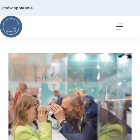
Przejdź
do
Umów spotkanie
treści