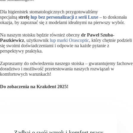
Dla higienistek stomatologicznych przygotowaliśmy
specjalną
strefę
lup bez personalizacji
z serii Luxe
– to doskonała
okazja, by zapoznać się z modelami idealnymi na pierwszy wybór.
Na naszym stoisku będzie również obecny
dr Paweł Szuba-
Paszkiewicz
, użytkownik
lup marki Orascoptic
, który chętnie podzieli
się swoimi doświadczeniami i odpowie na każde pytanie z
perspektywy praktyka.
Zapraszamy do odwiedzenia naszego stoiska – gwarantujemy fachowe
doradztwo i możliwość przetestowania naszych rozwiązań w
komfortowych warunkach!
Do zobaczenia na Krakdent 2025!
Zadbaj o swój wzrok i komfort pracy