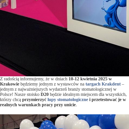
Z radością informujemy, że w dniach
10-12 kwietnia 2025
w
Krakowie
będziemy jednym z wystawców na
targach Krakdent
–
jednym z najważniejszych wydarzeń branży stomatologicznej w
Polsce! Nasze stoisko
D20
będzie idealnym miejscem dla wszystkich,
którzy chcą
przymierzyć
lupy stomatologiczne
i przetestować je w
realnych warunkach pracy przy unicie
.