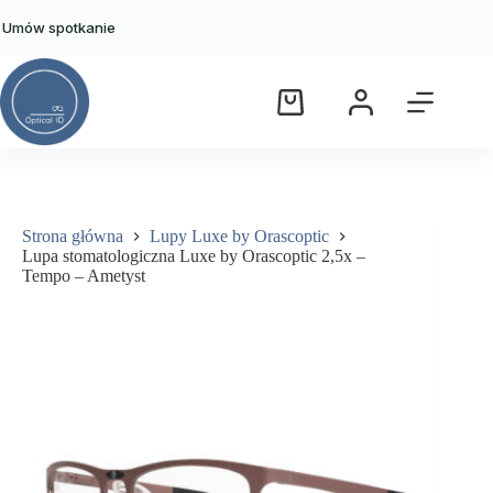
Przejdź
do
Umów spotkanie
Lupa stomatologiczna Luxe by Orascoptic 2,5x – Tempo – Ametyst
treści
Wybierz opcje
Ten
6,000.00
zł
produkt
ma
Koszyk
wiele
wariant
Opcje
można
wybrać
na
Strona główna
Lupy Luxe by Orascoptic
stronie
Lupa stomatologiczna Luxe by Orascoptic 2,5x –
produkt
Tempo – Ametyst