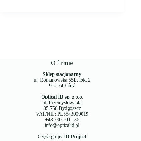
O firmie
Sklep stacjonarny
ul. Romanowska 55E, lok. 2
91-174 Łódź
Optical ID sp. z o.o
.
ul. Przemysłowa 4a
85-758 Bydgoszcz
VAT/NIP: PL5543009019
+48 790 201 186
info@opticalid.pl
Część grupy
ID Project