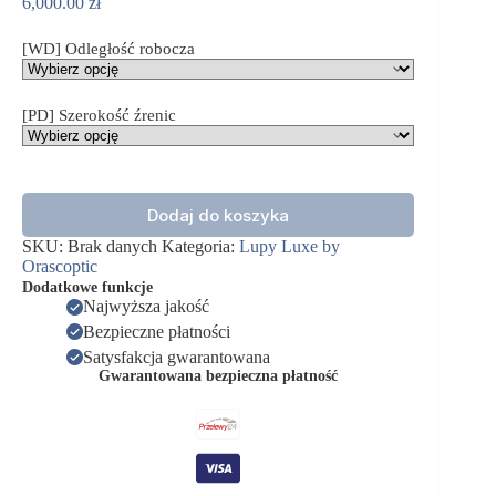
6,000.00
zł
[WD] Odległość robocza
[PD] Szerokość źrenic
ilość
Dodaj do koszyka
Lupa
stomatologiczna
SKU:
Brak danych
Kategoria:
Lupy Luxe by
Luxe
Orascoptic
by
Dodatkowe funkcje
Orascoptic
Najwyższa jakość
2,5x
Bezpieczne płatności
-
Tempo
Satysfakcja gwarantowana
-
Gwarantowana bezpieczna płatność
Ametyst